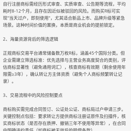
自行注册商标需经历形式审查、实质审查、公告期等流程，平均
耗时8-12个月，且存在因近似被驳回的风险。而购买R标可实
现"当天过户，即刻使用"，尤其适合新品上市、品牌升级等紧急
场景。这种时间价值的置换，本质是商业机会的提前锁定。
2、海量资源背后的筛选逻辑
正规商标交易平台通常储备数万枚R标，涵盖45个国际分类。但
企业需建立筛选标准：优先选择与主营业务高度契合的类别，评
估商标显著性（避免通用词汇），核查商标有效期（剩余使用年
限需≥3年），确认转让方主体资质（避免个人商标频繁转让记
录）。
3、交易流程中的风险控制要点
商标购买需完成合同签订、公证处公证、商标局过户申请三步。
关键控制点包括：要求转让方提供商标注册证原件及扫描件，核
实商标状态（是否存在质押、撤销三年不使用等异常），在合同
中明确违约责任（如商标被无效后的赔偿条款）。