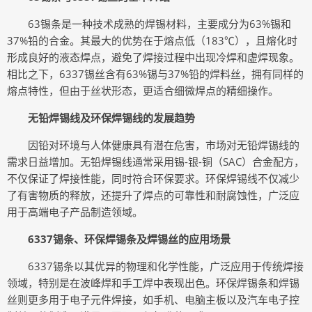
63锡条是一种技术成熟的焊锡材料，主要成分为63%锡和
37%铅的合金。其最大的优势在于熔点低（183℃），且熔化时
形成良好的液态焊点，避免了焊接过程中出现冷焊和虚焊现象。
相比之下，6337锡丝含有63%锡与37%铅的焊料丝，拥有同样的
熔点特性，但由于丝状形态，更适合细微焊点的精细操作。
无铅焊锡线及环保焊锡线的发展趋势
因铅对环境与人体健康具有潜在危害，市场对无铅焊锡线的
需求日益增加。无铅焊锡线通常采用锡-银-铜（SAC）合金配方，
不仅保证了焊接性能，同时符合环保要求。环保焊锡线不仅减少
了有害物质的释放，还提升了焊点的可靠性和耐腐蚀性，广泛应
用于高端电子产品制造领域。
6337锡条、环保焊锡条及焊锡丝的应用场景
6337锡条以其优异的物理和化学性能，广泛应用于传统焊接
领域，特别是在波峰焊和手工焊中表现出色。环保焊锡条和焊锡
丝则更多用于电子元件焊接，如手机、电脑主板以及汽车电子控