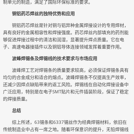
制单元的制造，满足了国际环保标准的要求。
铜铝药芯焊丝的独特优势和应用
铜铝药芯焊丝是针对铜与铝异种金属焊接设计的专用焊材，
具有良好的金属相容性和焊接强度。药芯焊丝内部填充的药剂能
够促进焊接过程中的清洁和润湿，显著提升焊点质量。它在电
子、高速电器接插件以及铜铝导体连接领域发挥着重要作用。
波峰焊锡条及焊锡线的技术要求与市场应用
波峰焊工艺对焊锡条的质量要求较高，必须保证焊锡条具有
均匀的合金成分和适合的熔点。波峰焊锡条不仅提高生产效率，
还减少因焊点缺陷带来的返工风险。焊锡线在自动化焊接设备中
广泛应用，特别是在电子SMT贴片和元件插装阶段，保证了稳定
的焊接质量。
总结
综上所述，63锡条和6337锡丝作为经典焊锡材料，依旧在
传统制造业中占有一席之地。随着环保意识的提升，无铅焊锡线